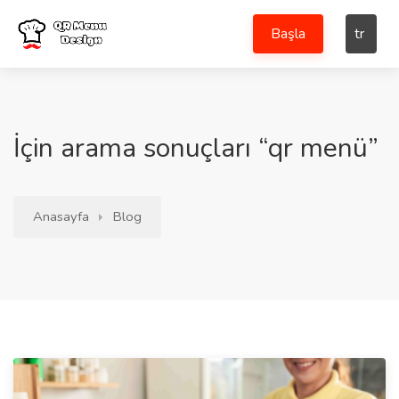
Başla
tr
İçin arama sonuçları “qr menü”
Anasayfa
Blog